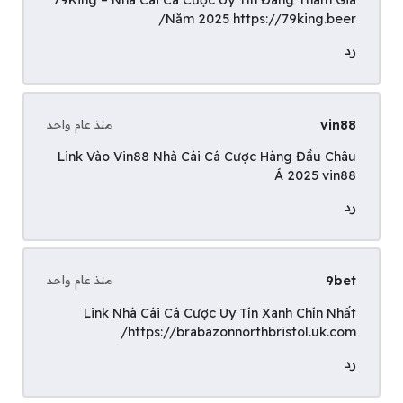
Năm 2025
https://79king.beer/
رد
vin88
منذ عام واحد
Link Vào Vin88 Nhà Cái Cá Cược Hàng Đầu Châu
Á 2025
vin88
رد
9bet
منذ عام واحد
Link Nhà Cái Cá Cược Uy Tín Xanh Chín Nhất
https://brabazonnorthbristol.uk.com/
رد