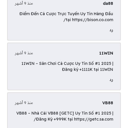
da88
منذ 9 أشهر
Điểm Đến Cá Cược Trực Tuyến Uy Tín Hàng Đầu
tại
https://bison.co.com/
رد
11WIN
منذ 9 أشهر
11WIN – Sân Chơi Cá Cược Uy Tín Số #1 2025 |
Đăng ký +1111K tại
11WIN
رد
VB88
منذ 9 أشهر
VB88 – Nhà Cái VB88 [GETC] Uy Tín Số #1 2025 |
Đăng Ký +999K tại
https://getc.sa.com/