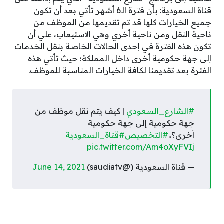
قناة السعودية: بأن فترة الـ6 أشهر تأتي بعد أن تكون
جميع الخيارات كلها قد تم تقديمها من الموظف من
ناحية النقل ومن ناحية أخري وهي الاستيعاب، علي أن
تكون هذه الفترة في إحدى الحالات الخاصة بنقل الخدمات
إلى جهة حكومية أخرى داخل المملكة؛ حيث تأتي هذه
الفترة بعد تقديمنا لكافة الخيارات المناسبة للموظف.
#الشارع_السعودي
| كيف يتم نقل موظف من
جهة حكومية إلى جهة حكومية
أخرى؟..
#التخصيص
#قناة_السعودية
pic.twitter.com/Am4oXyFVIj
— قناة السعودية (@saudiatv)
June 14, 2021