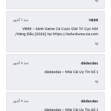
VB88
منذ 7 أشهر
VB88 – Sảnh Game Cá Cược Giải Trí Cực Hót
Hàng Đầu [2026] tại
https://iedwdwew.za.com/
رد
dádasdas
منذ 4 أشهر
dádasdas
– Nhà Cái Uy Tín Số 1
رد
dádasdas
منذ 4 أشهر
dádasdas
– Nhà Cái Uy Tín Số 1