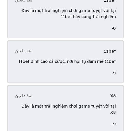
11bet
Đây là một trải nghiệm chơi game tuyệt vời tại
11bet
hãy cùng trải nghiệm
رد
11bet
منذ عامين
11bet đỉnh cao cá cược, nơi hội tụ đam mê
11bet
رد
X8
منذ عامين
Đây là một trải nghiệm chơi game tuyệt vời tại
X8
رد