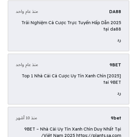
DA88
منذ عام واحد
Trải Nghiệm Cá Cược Trực Tuyến Hấp Dẫn 2025
tại
da88
رد
9BET
منذ عام واحد
Top 1 Nhà Cái Cá Cược Uy Tín Xanh Chín [2025]
tai
9BET
رد
9bet
منذ 10 أشهر
9BET – Nhà Cái Uy Tín Xanh Chín Duy Nhất Tại
Việt Nam 2025
https://plants.sa.com/