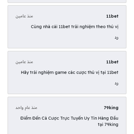
11bet
منذ عامين
Cùng nhà cái
11bet
trải nghiệm theo thú vị
رد
11bet
منذ عامين
Hãy trải nghiệm game các cược thú vị tại
11bet
رد
79king
منذ عام واحد
Điểm Đến Cá Cược Trực Tuyến Uy Tín Hàng Đầu
tại
79king