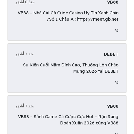
VB88
منذ 8 أشهر
VB88 – Nhà Cái Cá Cược Casino Uy Tín Xanh Chín
Số 1 Châu Á :
https://meet.gb.net/
رد
DEBET
منذ 7 أشهر
Sự Kiện Cuối Năm Đỉnh Cao, Thưởng Lớn Chào
Mừng 2026 tại
DEBET
رد
VB88
منذ 7 أشهر
VB88 – Sảnh Game Cá Cược Cực Hot – Rộn Ràng
Đoán Xuân 2026 cùng
VB88
رد