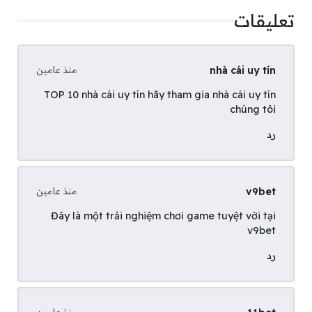
تعليقات
nhà cái uy tín
منذ عامين
TOP 10 nhà cái uy tín hãy tham gia
nhà cái uy tín
chúng tôi
رد
v9bet
منذ عامين
Đây là một trải nghiệm chơi game tuyệt vời tại
v9bet
رد
منذ عامين