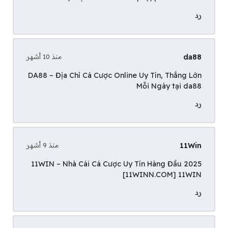
رد
da88
منذ 10 أشهر
DA88 – Địa Chỉ Cá Cược Online Uy Tín, Thắng Lớn
Mỗi Ngày tại
da88
رد
11Win
منذ 9 أشهر
11WIN – Nhà Cái Cá Cược Uy Tín Hàng Đầu 2025
[11WINN.COM]
11WIN
رد