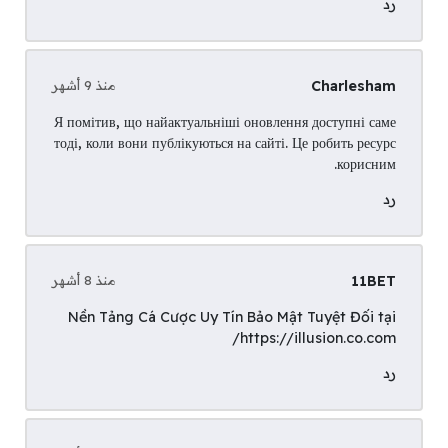
رد
Charlesham
منذ 9 أشهر
Я помітив, що найактуальніші оновлення доступні саме
тоді, коли вони публікуються
на сайті
. Це робить ресурс
корисним.
رد
11BET
منذ 8 أشهر
Nền Tảng Cá Cược Uy Tín Bảo Mật Tuyệt Đối tại
https://illusion.co.com/
رد