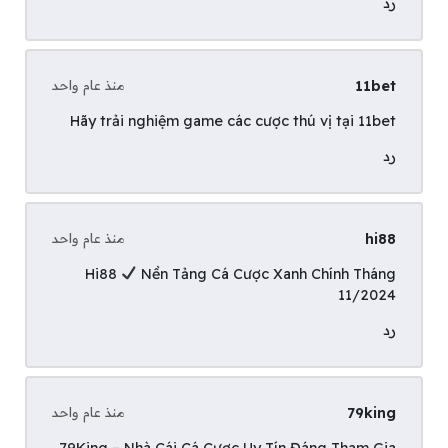
رد
11bet
منذ عام واحد
Hãy trải nghiệm game các cược thú vị tại
11bet
رد
hi88
منذ عام واحد
Hi88
Nền Tảng Cá Cược Xanh Chính Tháng
11/2024
رد
79king
منذ عام واحد
79King – Nhà Cái Cá Cược Uy Tín Đáng Tham Gia