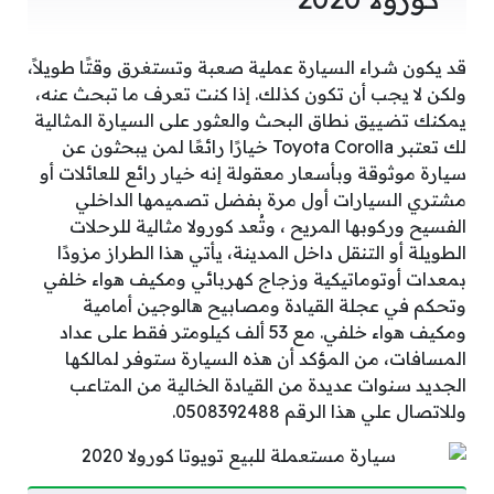
قد يكون شراء السيارة عملية صعبة وتستغرق وقتًا طويلاً،
ولكن لا يجب أن تكون كذلك. إذا كنت تعرف ما تبحث عنه،
يمكنك تضييق نطاق البحث والعثور على السيارة المثالية
لك تعتبر Toyota Corolla خيارًا رائعًا لمن يبحثون عن
سيارة موثوقة وبأسعار معقولة إنه خيار رائع للعائلات أو
مشتري السيارات أول مرة بفضل تصميمها الداخلي
الفسيح وركوبها المريح ، وتُعد كورولا مثالية للرحلات
الطويلة أو التنقل داخل المدينة، يأتي هذا الطراز مزودًا
بمعدات أوتوماتيكية وزجاج كهربائي ومكيف هواء خلفي
وتحكم في عجلة القيادة ومصابيح هالوجين أمامية
ومكيف هواء خلفي. مع 53 ألف كيلومتر فقط على عداد
المسافات، من المؤكد أن هذه السيارة ستوفر لمالكها
الجديد سنوات عديدة من القيادة الخالية من المتاعب
وللاتصال علي هذا الرقم 0508392488.