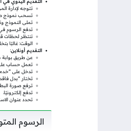
التقديم اليدوي في ا
تتوجه لإدارة ال
تسحب نموذج طل
تملى النموذج وت
تدفع الرسوم في 
تنتظر لحظات قلي
الوقت: غالبًا بت
التقديم أونلاين
:
عن طريق بوابة م
تعمل حساب على ا
تدخل على “خدما
تختار “بدل فاقد
ترفع صورة البطا
تدفع إلكترونيًا.
تحدد عنوان الاس
الرسوم المتو