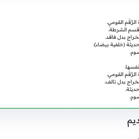
رَّقَم القومي.
سم الشرطة.
راج بدل فاقد.
ثة (خلفية بيضاء).
وم.
نفسها.
رَّقَم القومي.
راج بدل تالف.
يثة.
وم.
يم