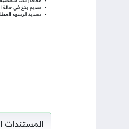
معاك إثبات شخصية (بط
تقديم بلاغ في حالة ال
تسديد الرسوم المطلو
المستندات ال