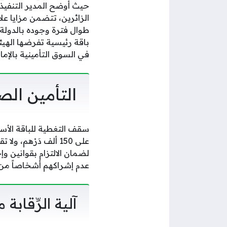
حيث أوضح المدير التنفي
الزائرين، تتضمن مزايا عل
باقة رئيسية تفرضها الهي
في السوق التأمينية بالإ
التأمين الص
على 150 ألف دَرْهم
لضمان الالتزام بقوانين و
عدم إشراكهم أشخاصاً من
آلية الرِّقاب