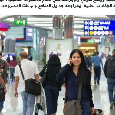
خِدْمَات الطبية، ومراجعة جداول المنافع والباقات المطروحة.