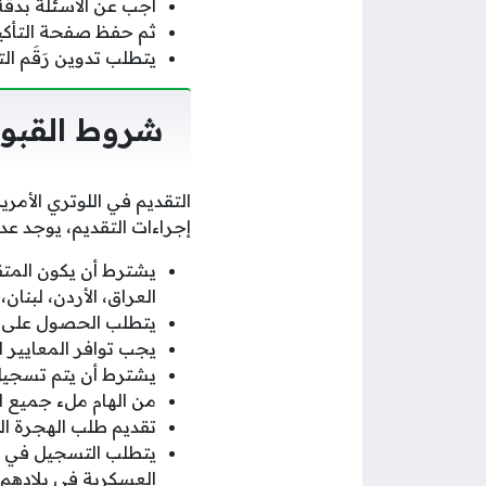
أجب عن الأسئلة بدقة
ثم حفظ صفحة التأكيد م
يتطلب تدوين رَقَم ال
شروط القبول
التقديم في اللوتري الأمر
إجراءات التقديم، يوجد عد
يشترط أن يكون المتقد
العراق، الأردن، لبنان
يتطلب الحصول على التعليم الثان
يجب توافر المعايير
يشترط أن يتم تسجيل برنامج DV عبر الإ
من الهام ملء جميع ا
تقديم طلب الهجرة الع
يتطلب التسجيل في ال
العسكرية في بلادهم.