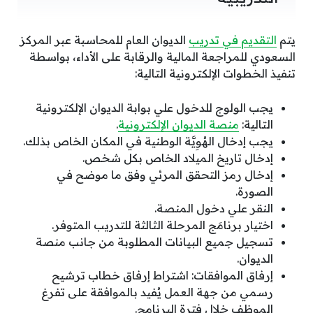
يتم
التقديم في تدريب
الديوان العام للمحاسبة عبر المركز
السعودي للمراجعة المالية والرقابة على الأداء، بواسطة
تنفيذ الخطوات الإلكترونية التالية:
يجب الولوج للدخول علي بوابة الديوان الإلكترونية
التالية:
منصة الديوان الإلكترونية
.
يجب إدخال الهُوِيَّة الوطنية في المكان الخاص بذلك.
إدخال تاريخ الميلاد الخاص بكل شخص.
إدخال رمز التحقق المرئي وفق ما موضح في
الصورة.
النقر علي دخول المنصة.
اختيار برنامَج المرحلة الثالثة للتدريب المتوفر.
تسجيل جميع البيانات المطلوبة من جانب منصة
الديوان.
إرفاق الموافقات: اشتراط إرفاق خطاب ترشيح
رسمي من جهة العمل يُفيد بالموافقة على تفرغ
الموظف خلال فترة البرنامج.