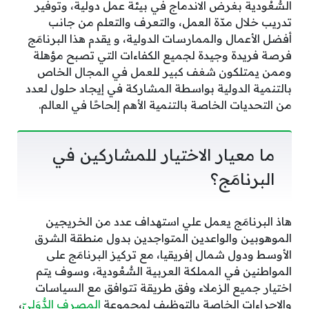
السُّعُودية بغرض الاندماج في بيئة عمل دولية، وتوفير
تدريب خلال مدّة العمل، والتعرف والتعلم من جانب
أفضل الأعمال والممارسات الدولية، و يقدم هذا البرنامَج
فرصة فريدة وجيدة لجميع الكفاءات التي تصبح مؤهلة
وممن يمتلكون شغف كبير للعمل في المجال الخاص
بالتنمية الدولية بواسطة المشاركة في إيجاد حلول لعدد
من التحديات الخاصة بالتنمية الأهم إلحاحًا في العالم.
ما معيار الاختيار للمشاركين في
البرنامَج؟
هاذ البرنامَج يعمل علي استهداف عدد من الخريجين
الموهوبين والواعدين المتواجدين بدول منطقة الشرق
الأوسط ودول شمال إفريقيا، مع تركيز البرنامَج على
المواطنين في المملكة العربية السُّعُودية، وسوف يتم
اختيار جميع الزملاء وفق طريقة تتوافق مع السياسات
والإجراءات الخاصة بالتوظيف لمجموعة
المصرف الدُّوَليّ
،