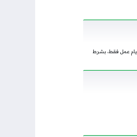
يام عمل فقط، بشرط