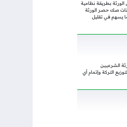
 الورثة بطريقة نظامية
انات صك حصر الورثة
ة الجدد أو تعديل البيانات السابقة إلكترونيًا عبر بوابة ناجز Najiz.sa، مما يسهم في تقليل
ثة الشرعيين
توزيع التركة وإتمام أي