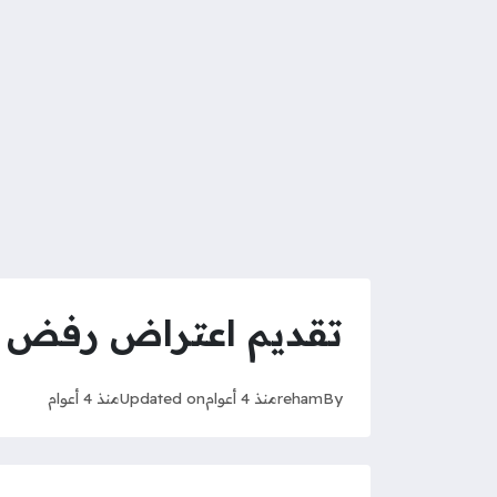
تقديم اعتراض رفض الق
By
reham
منذ 4 أعوام
Updated on
منذ 4 أعوام