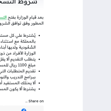
شروط التسج
بعد قيام الوزارة بفتح
التس
المطور وفق توافق الشروط
يُشترط علي كل مستف
بالمملكة مع استثناء (
السُّعُودية ولديها أب
الوزارة الأفراد من ذو
يتطلب التقديم ألا يق
مبلغ 1100 ريال للمستفيد وهو عائل الأسرة ومبلغ 550 ريالًا لكل فرد من أفراد الأسرة.
تقديم المتطلبات التي
ببرامج التدريب والتو
ألا يمتلك المستفيد أصو
يشترط ألا يكون المست
Share on ...