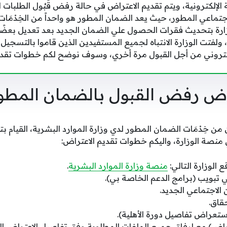
لإلكترونية، ويتم تقديم الاعتراض في حالة رفض قَبُول الطلبات
ماعي المطور، حيث يعد الضمان المطور هو واحداً من الخِدْمَات 
وزارة بتحديث فقرات الحصول علي الضمان الجديد بعد تعديل بع
لفتت الوزارة الانتباه لجميع المستفيدين الذين قاموا بالتسجيل و
كتروني من أجل القبول مرة أخري، وسوف نوضح لكم خطوات تقد
اض رفض القبول بالضمان المطو
ن خِدْمَات الضمان المطور لدي وزارة الموارد البشرية، القيام ب
منصة الوزارة، واليكم خطوات تقديم الاعتراض:
الوزارة التالي:
منصة وزارة الموارد البشرية
.
لي تبويب (برامج الدعم الخاصة بي).
 الاجتماعي الجديد.
حقاق.
استعراض تفاصيل دورة الأهلية).
تراض) مع إرفاق جميع الملفات المطلوبة وفق تفاصيل الاعتراض 