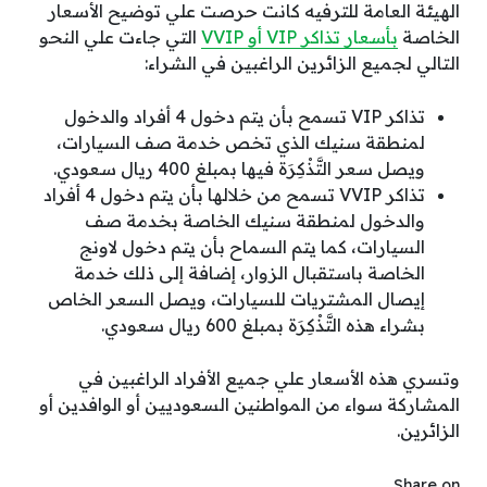
الهيئة العامة للترفيه كانت حرصت علي توضيح الأسعار
الخاصة
بأسعار تذاكر VIP أو VVIP
التي جاءت علي النحو
التالي لجميع الزائرين الراغبين في الشراء:
تذاكر VIP تسمح بأن يتم دخول 4 أفراد والدخول
لمنطقة سنيك الذي تخص خدمة صف السيارات،
ويصل سعر التَّذْكِرَة فيها بمبلغ 400 ريال سعودي.
تذاكر VVIP تسمح من خلالها بأن يتم دخول 4 أفراد
والدخول لمنطقة سنيك الخاصة بخدمة صف
السيارات، كما يتم السماح بأن يتم دخول لاونج
الخاصة باستقبال الزوار، إضافة إلى ذلك خدمة
إيصال المشتريات للسيارات، ويصل السعر الخاص
بشراء هذه التَّذْكِرَة بمبلغ 600 ريال سعودي.
وتسري هذه الأسعار علي جميع الأفراد الراغبين في
المشاركة سواء من المواطنين السعوديين أو الوافدين أو
الزائرين.
Share on ...