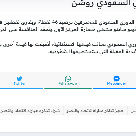
ي السعودي روشن
يتصدر فريق النصر ترتيب الدوري السعودي للمحترفين برصيد 
نونو سانتو ستعني خسارة المركز الأول وتعقد المنافسة على الدرع
وري السعودي بجانب قيمتها الاستثنائية، أضيفت لها قيمة أخرى ب
ندية المقبلة التي ستستضيفها السُّعُودية.
Twitter
WhatsApp
Messenger
شن
حجز تذاكر مباراة الاتحاد والنصر
شراء تذكرة مباراة الاتحاد والنصر