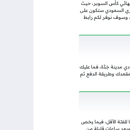
 نهائي كأس السوبر، حيث
لدوري السعودي ستكون على
، وسوف نوفر لكم رابط
ي مدينة جَدَّة، فما عليك
د مقعدك وطريقة الدفع ثم
تذاكر مباراة الاتحاد والنصر ستبدأ من 52 ريالًا سعوديًا للفئة الأقل، فيما يخص
لموقع في المدرجات، فيصل سعرها إلى 174 ريالا فقط، وبعد ساعات قليلة من