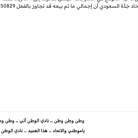
دَّة السعودي أن إجمالي ما تم بيعه قد تجاوز بالفعل 50829 ألف تَذْكِرَة.