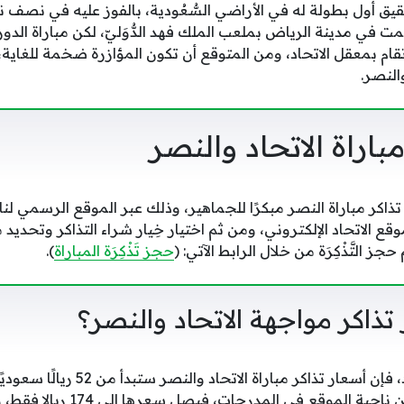
حقيق أول بطولة له في الأراضي السُّعُودية، بالفوز عليه في نصف
مت في مدينة الرياض بملعب الملك فهد الدُّوَليّ، لكن مباراة ا
م بمعقل الاتحاد، ومن المتوقع أن تكون المؤازرة ضخمة للغاية
النصر.
باراة الاتحاد والنصر
تذاكر مباراة النصر مبكرًا للجماهير، وذلك عبر الموقع الرسمي لناد
قع الاتحاد الإلكتروني، ومن ثم اختيار خِيار شراء التذاكر وتحدي
م حجز التَّذْكِرَة من خلال الرابط الآتي: (
حجز تَذْكِرَة المباراة
).
تذاكر مواجهة الاتحاد والنصر؟
وفق ما أعلنته إدارة الاتحاد، فإن أسعار 
الفئة الأعلى، التي تتميز من ناحية ا