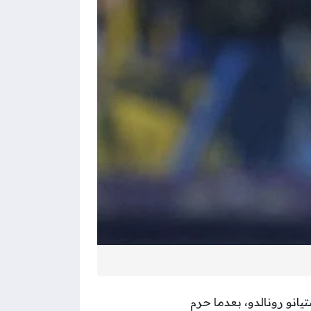
تيانو رونالدو، بعدما حرم