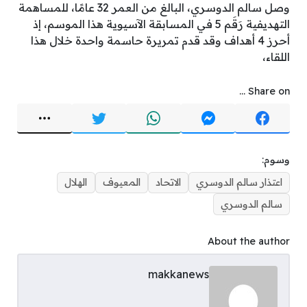
وصل سالم الدوسري، البالغ من العمر 32 عامًا، للمساهمة
التهديفية رَقَم 5 في المسابقة الآسيوية هذا الموسم، إذ
أحرز 4 أهداف وقد قدم تمريرة حاسمة واحدة خلال هذا
اللقاء،
Share on ...
وسوم:
اعتذار سالم الدوسري
الاتحاد
المعيوف
الهلال
سالم الدوسري
About the author
makkanews