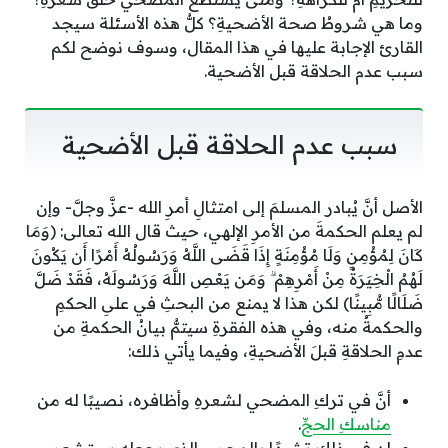
وما هي شروطُ صحة الأضحيةِ؟ كلُّ هذه الأسئلة سيجد
القارئ الإجابة عليها في هذا المقال، وسوف نوضح لكم
سبب عدم الحلاقة قبل الأضحية.
سبب عدم الحلاقة قبل الأضحية
الأصل أنَّ يُبادر المسلمَ إلى امتثالِ أمرِ الله -عزَّ وجلَّ- وإن
لم يعلم الحكمةَ من الأمرِ الإلهي، حيث قال الله تعالى: (وَمَا
كَانَ لِمُؤْمِنٍ وَلَا مُؤْمِنَةٍ إِذَا قَضَى اللَّهُ وَرَسُولُهُ أَمْرًا أَن يَكُونَ
لَهُمُ الْخِيَرَةُ مِنْ أَمْرِهِمْ ۗ وَمَن يَعْصِ اللَّهَ وَرَسُولَهُ، فَقَدْ ضَلَّ
ضَلَالًا مُّبِينًا) لكن هذا لا يمنع من البحثِ في علىِ الحكمِ
والحكمةُ منه، وفي هذه الفقرةِ سيتمُّ بيانُ الحكمةِ من
عدمِ الحلاقةِ قبلَ الأضحيةِ، وفيما يأتي ذلك:
أنَّ في تركِ المضحي لشعرهِ وأظافره، نصيبًا له من
مناسكِ الحجِّ
.
إن في ذلك تشبهًا بالمحرمِ، الذي يجعله يستشعر