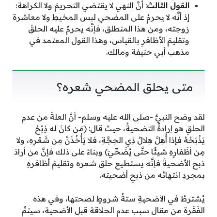
القول الثالث
: أنَّ النهي لا يقتضي التحريمَ ولا الكراهة؛
إذ أنَّه لا يحرمُ على المضحي لبس المخيطِ ولا معاشرة
زوجته، ومن هذا المنطلق، فإنَّه يحرمُ عليه الحلقَ
وتقليمَ الأظافرِ بالقياس، وهذا القول المعتمد في
مذهب أبي حنيفة ومالك.
متى يحلق المضحي شعره؟
لقد وضح النبيُّ -صلى الله عليه وسلم- أنَّ العلةَ من عدمِ
الحلقِ هو إرادةُ التضحيةُ، حيث قال: (مَن كانَ له ذِبْحٌ
يَذْبَحُهُ فإذا أُهِلَّ هِلالُ ذِي الحِجَّةِ، فلا يَأْخُذَنَّ مِن شَعْرِهِ، ولا
مِن أظْفارِهِ شيئًا حتَّى يُضَحِّيَ) وبناءً على ذلك فإنَّ من أرادَ
ذبح الأضحيةَ فإنَّه يستطيع حلق شعره وتقليمَ أظافرهِ
بمجردِ انتهائه من ذبحِ أضحيته.
يُشترطُ في الأضحيةِ ستةُ شروطٍ لصحتها، وفي هذه
الفَقَرة من مقال سبب عدم الحلاقة قبل الأضحية، سيتمُّ