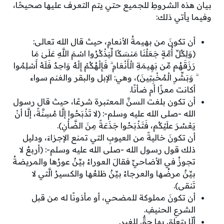
بيان هذه الشروطِ للجميع حتي يتم التعرف عليها صحيحًا،
وفيما يأتي ذلك:
أن تكونَ من بهيمةُ الأنعامِ، حيث قال الله تعالى:
(وَلِكُلِّ أُمَّةٍ جَعَلْنَا مَنسَكًا لِّيَذْكُرُوا اسْمَ اللَّهِ عَلَىٰ مَا
رَزَقَهُم مِّن بَهِيمَةِ الْأَنْعَامِ ۗ فَإِلَٰهُكُمْ إِلَٰهٌ وَاحِدٌ فَلَهُ أَسْلِمُوا
ۗ وَبَشِّرِ الْمُخْبِتِينَ)، وهي: الإبل والبقر والغنم سواء
أكانت معزًا أم ضأنًا.
أن تكون بلغت السنَّ المعتبرة شرعًا، حيث قال رسول
الله -صلى الله عليه وسلم-: (لا تَذْبَحُوا إلَّا مُسِنَّةً، إلَّا أنْ
يَعْسُرَ علَيْكُم، فَتَذْبَحُوا جَذَعَةً مِنَ الضَّأْنِ).
أن تكونَ خاليةً من العيوبِ التي تمنع الإجزاءَ، ودليل
ذلك قول رسول الله -صلى الله عليه وسلم-: (أربعٌ لا
تجوزُ في الأضاحيِّ فقالَ العوراءُ بيِّنٌ عورُها والمريضةُ
بيِّنٌ مرضُها والعرجاءُ بيِّنٌ ظلعُها والكسيرُ الَّتي لا
تَنقى).
أن تكونَ مملوكة للمضحي، أو مأذونًا له من قبل
الشرعِ الحنيفِ.
ألّا يتعلق بها حقٌّ للغيرِ.