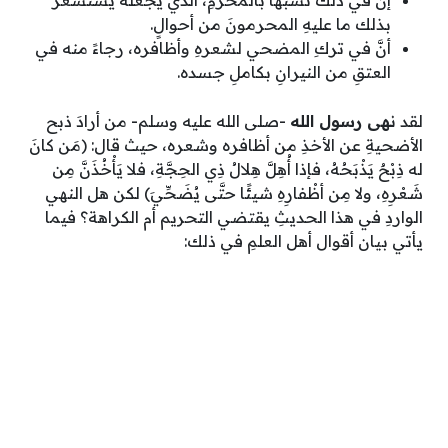
بذلك ما عليهِ المحرمونَ من أحوالٍ.
أنَّ في تركِ المضحي لشعرهِ وأظافره، رجاءً منه في
العتقِ من النيرانِ بكاملِ جسده.
لقد
نهى رسول الله
-صلى الله عليه وسلم- من أرادَ ذبح
الأضحيةِ عن الأخذِ من أظافره وشعره، حيث قال: (مَن كانَ
له ذِبْحٌ يَذْبَحُهُ، فإذا أُهِلَّ هِلالُ ذِي الحِجَّةِ، فلا يَأْخُذَنَّ مِن
شَعْرِهِ، ولا مِن أظْفارِهِ شيئًا حتَّى يُضَحِّيَ) لكن هل النهي
الواردِ في هذا الحديثِ يقتضي التحريم أم الكراهة؟ فيما
يأتي بيان أقوال أهل العلمِ في ذلك: