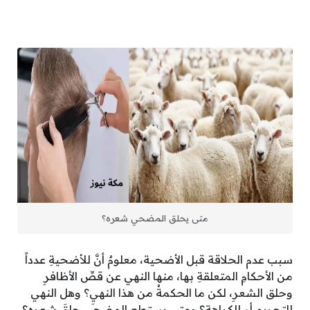
متى يحلق المضحي شعره؟
سبب عدم الحلاقة قبل الأضحية، معلومٌ أنَّ للأضحيةِ عدداً
من الأحكامِ المتعلقةِ بها، منها النهي عن قصِّ الأظافرِ
وحلق الشعرِ، لكن ما الحكمةُ من هذا النهيِ؟ وهل النهي
للتحريمِ أم للكراهةِ؟ ومتى يستطع المضحي حلقَ شعرهِ؟