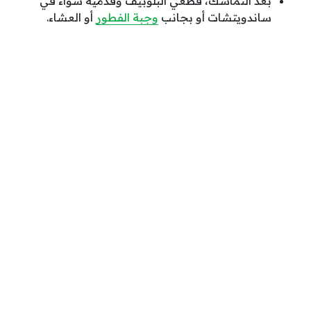
بعد التماسك، قطّعي البلوبيف وقدّميه سواء في
ساندويتشات أو بجانب
وجبة الفطور
أو العشاء.