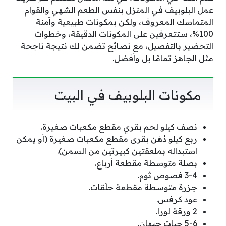
عمل البلوبيف في المنزل بنفس الطعم الشهي والقوام
المتماسك المعروف، ولكن بمكونات طبيعية وآمنة
100%، ستتعرفين على المكونات الدقيقة، وخطوات
التحضير بالتفصيل، مع نصائح تضمن لك نتيجة ناجحة
مثل الجاهز تمامًا بل وأفضل.
مكونات البلوبيف في البيت
نصف كيلو لحم بقري مقطع مكعبات صغيرة.
ربع كيلو دُهْن بقرى مقطع مكعبات صغيرة (أو يمكن
استبداله بملعقتين كبيرتين من السمن).
بصلة متوسطة مقطعة أرباع.
3-4 فصوص ثوم.
جزرة متوسطة مقطعة حلَقات.
عود كرفس.
2 ورقة لورا.
5-6 حبات حبهان.