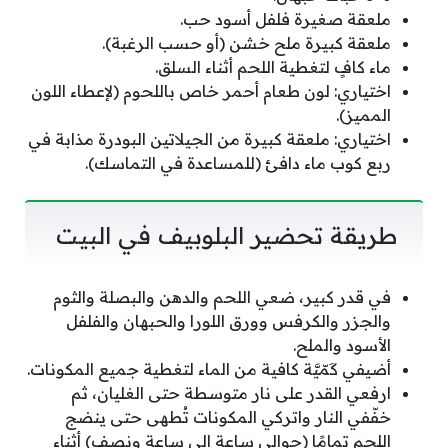
ملعقة صغيرة فلفل أسود حب.
ملعقة كبيرة ملح خشن (أو حسب الرغبة).
ماء كافٍ لتغطية اللحم أثناء السلق.
اختياري: لون طعام أحمر خاص باللحوم (لإعطاء اللون
المميز).
اختياري: ملعقة كبيرة من الجيلاتين البودرة مذابة في
ربع كوب ماء دافئ (للمساعدة في التماسك).
طريقة تحضير البلوبيف في البيت
في قدر كبير، ضعي اللحم والدهن والبصلة والثوم
والجزر والكرفس وورق اللورا والحبهان والفلفل
الأسود والملح.
أضيفي كَمّيَّة كافية من الماء لتغطية جميع المكونات.
ارفعي القدر على نار متوسطة حتى الغليان، ثم
خفّفي النار واتركي المكونات تُطهى حتى ينضج
اللحم تمامًا (حوالي ساعة إلى ساعة ونصف) أثناء