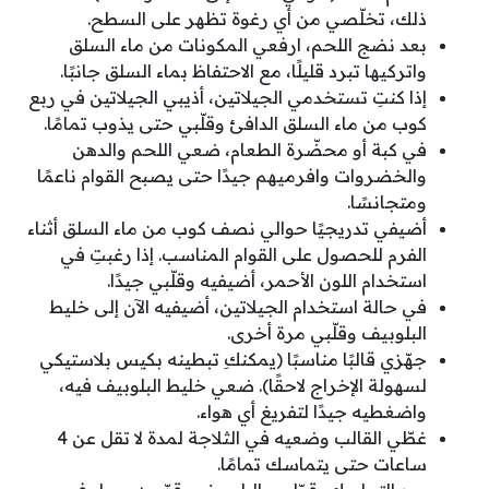
ذلك، تخلّصي من أي رغوة تظهر على السطح.
بعد نضج اللحم، ارفعي المكونات من ماء السلق
واتركيها تبرد قليلًا، مع الاحتفاظ بماء السلق جانبًا.
إذا كنتِ تستخدمي الجيلاتين، أذيبي الجيلاتين في ربع
كوب من ماء السلق الدافئ وقلّبي حتى يذوب تمامًا.
في كبة أو محضّرة الطعام، ضعي اللحم والدهن
والخضروات وافرميهم جيدًا حتى يصبح القوام ناعمًا
ومتجانسًا.
أضيفي تدريجيًا حوالي نصف كوب من ماء السلق أثناء
الفرم للحصول على القوام المناسب. إذا رغبتِ في
استخدام اللون الأحمر، أضيفيه وقلّبي جيدًا.
في حالة استخدام الجيلاتين، أضيفيه الآن إلى خليط
البلوبيف وقلّبي مرة أخرى.
جهّزي قالبًا مناسبًا (يمكنكِ تبطينه بكيس بلاستيكي
لسهولة الإخراج لاحقًا). ضعي خليط البلوبيف فيه،
واضغطيه جيدًا لتفريغ أي هواء.
غطّي القالب وضعيه في الثلاجة لمدة لا تقل عن 4
ساعات حتى يتماسك تمامًا.