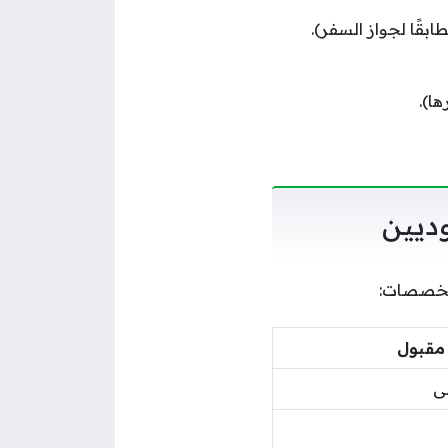
بقًا لجواز السفر).
ا).
ديين
لتخصصات:
مقبول