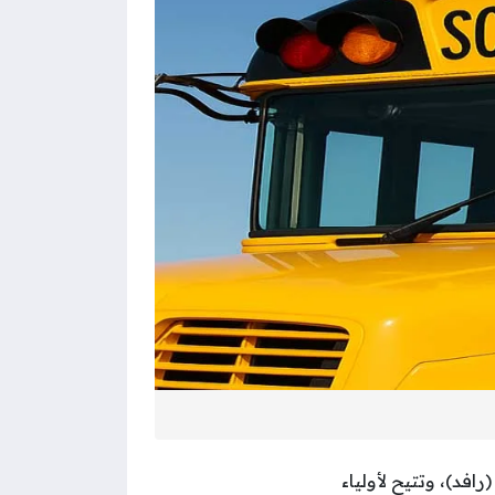
فد)، وتتيح لأولياء