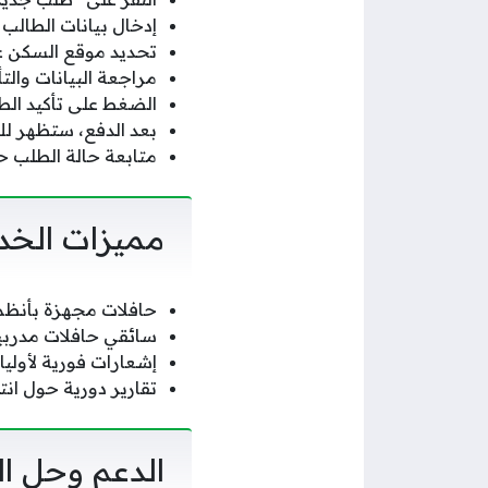
إدخال بيانات الطالب (
تحديد موقع السكن عل
مراجعة البيانات والت
الضغط على تأكيد الط
بعد الدفع، ستظهر لك 
متابعة حالة الطلب ح
مميزات الخدم
حافلات مجهزة بأنظمة
سائقي حافلات مدربي
إشعارات فورية لأوليا
تقارير دورية حول ان
الدعم وحل ا