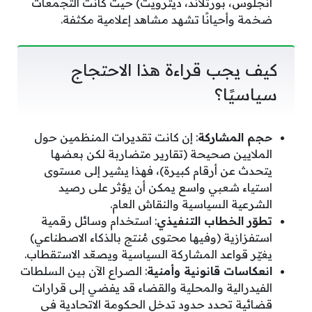
أنجلوس، بورتلاند، ديترويت) حيث كانت التجمعات
ضخمة وأحيانًا تشهد مشاهد إعلامية مكثفة.
كيف يجب قراءة هذا الاحتجاج
سياسيًا؟
حجم المشاركة
: إن كانت تقديرات المنظمين حول
الملايين صحيحة (تقارير متضاربة لكن بعضها
يتحدث عن أرقام كبيرة)، فهذا يشير إلى مستوى
استياء شعبي واسع يمكن أن يؤثر على رصيد
الشرعية السياسية والنقاش العام.
تطوّر الخطاب التنفيذي
: استخدام وسائل رقمية
استفزازية (وفيها محتوى مُنتج بالذكاء الاصطناعي)
يغيّر قواعد المشاركة السياسية ويصعّد الاستقطاب.
انعكاسات قانونية وأمنية
: الصراع الآن بين السلطات
الفيدرالية والمحلية والقضاء قد يفضي إلى قرارات
قضائية تحدد حدود تدخل الحكومة الاتحادية في