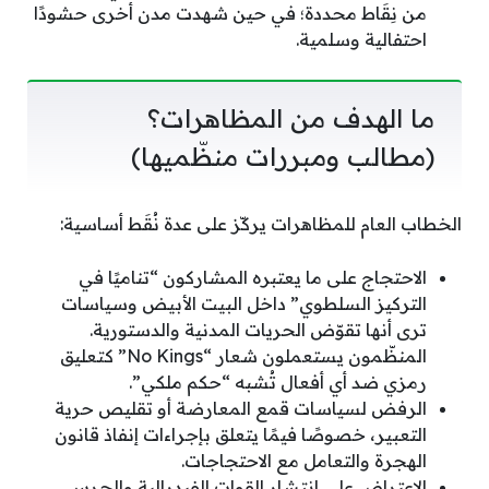
من نِقَاط محددة؛ في حين شهدت مدن أخرى حشودًا
احتفالية وسلمية.
ما الهدف من المظاهرات؟
(مطالب ومبررات منظّميها)
الخطاب العام للمظاهرات يركّز على عدة نُقَط أساسية:
الاحتجاج على ما يعتبره المشاركون “تناميًا في
التركيز السلطوي” داخل البيت الأبيض وسياسات
ترى أنها تقوّض الحريات المدنية والدستورية.
المنظّمون يستعملون شعار “No Kings” كتعليق
رمزي ضد أي أفعال تُشبه “حكم ملكي”.
الرفض لسياسات قمع المعارضة أو تقليص حرية
التعبير، خصوصًا فيمًا يتعلق بإجراءات إنفاذ قانون
الهجرة والتعامل مع الاحتجاجات.
الاعتراض على انتشار القوات الفيدرالية والحرس