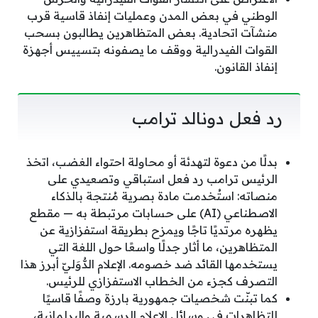
الوطني في بعض المدن وعمليات إنفاذ قاسية قرب
منشآت اتحادية. بعض المتظاهرين يطالبون بسحب
القوات الفيدرالية ووقف ما يصفونه بتسييس أجهزة
إنفاذ القانون.
رد فعل دونالد ترامب
بدلًا من دعوة لتهدئة أو محاولة احتواء الغضب، اتخذ
الرئيس ترامب رد فعل استباقي وتصعيدي على
منصاته: استُخدمت مادة بصرية مُنتجة بالذكاء
الاصطناعي (AI) على حسابات مرتبطة به — مقطع
يظهره مرتديًا تاجًا ويمزح بطريقة استفزازية عن
المتظاهرين، ما أثار جدلًا واسعًا حول اللغة التي
يستخدمها القائد ضد خصومه. الإعلام الدُّوَليّ أبرز هذا
التصرف كجزء من الخطاب الاستفزازي للرئيس.
كما تبنّت شخصيات جمهورية بارزة وصفًا قاسيًا
للتظاهرات في وسائل الإعلام الرسمية والبرلمانية،