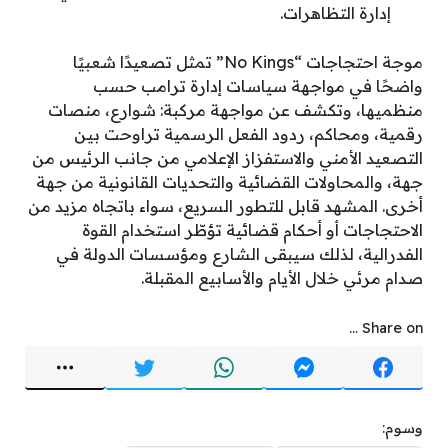
إدارة التظاهرات.
موجة احتجاجات “No Kings” تمثل تصعيدًا شعبيًا
واضحًا في مواجهة سياسات إدارة ترامب حسب
منظميها، وتكشف عن مواجهة مركبة: شوارع، منصات
رقمية، ومحاكم، ردود الفعل الرسمية تراوحت بين
التصعيد الأمني والاستفزاز الإعلامي من جانب الرئيس من
جهة، والمحاولات القضائية والتحديات القانونية من جهة
أخرى. المشهد قابل للتطور السريع، سواء باتجاه مزيد من
الاحتجاجات أو أحكام قضائية تؤطّر استخدام القوة
الفدرالية، لذلك سيبقى الشارع ومؤسسات الدولة في
صدام مرئي خلال الأيام والأسابيع المقبلة.
Share on ...
وسوم: