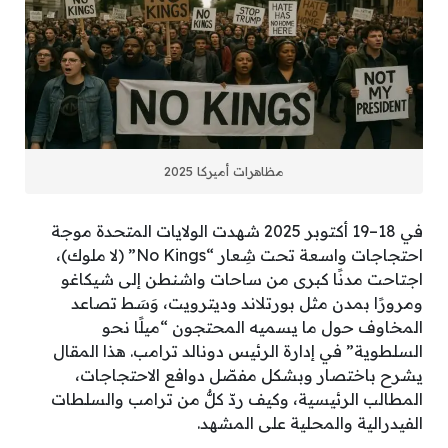
مظاهرات أميركا 2025
في 18–19 أكتوبر 2025 شهدت الولايات المتحدة موجة
احتجاجات واسعة تحت شِعار “No Kings” (لا ملوك)،
اجتاحت مدنًا كبرى من ساحات واشنطن إلى شيكاغو
ومرورًا بمدن مثل بورتلاند وديترويت، وَسَط تصاعد
المخاوف حول ما يسميه المحتجون “ميلًا نحو
السلطوية” في إدارة الرئيس دونالد ترامب. هذا المقال
يشرح باختصار وبشكل مفصّل دوافع الاحتجاجات،
المطالب الرئيسية، وكيف ردّ كلٌّ من ترامب والسلطات
الفيدرالية والمحلية على المشهد.