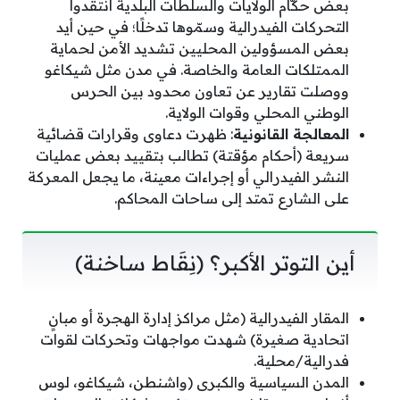
بعض حكّام الولايات والسلطات البلدية انتقدوا
التحركات الفيدرالية وسمّوها تدخلًا؛ في حين أيد
بعض المسؤولين المحليين تشديد الأمن لحماية
الممتلكات العامة والخاصة. في مدن مثل شيكاغو
ووصلت تقارير عن تعاون محدود بين الحرس
الوطني المحلي وقوات الولاية.
المعالجة القانونية
: ظهرت دعاوى وقرارات قضائية
سريعة (أحكام مؤقتة) تطالب بتقييد بعض عمليات
النشر الفيدرالي أو إجراءات معينة، ما يجعل المعركة
على الشارع تمتد إلى ساحات المحاكم.
أين التوتر الأكبر؟ (نِقَاط ساخنة)
المقار الفيدرالية (مثل مراكز إدارة الهجرة أو مبانٍ
اتحادية صغيرة) شهدت مواجهات وتحركات لقوات
فدرالية/محلية.
المدن السياسية والكبرى (واشنطن، شيكاغو، لوس