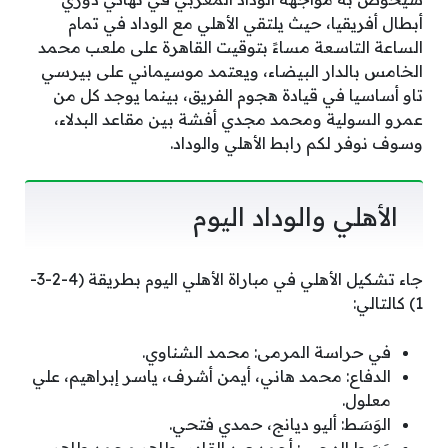
أبطال أفريقيا، حيث يلتقي الأهلي مع الوداد في تمام
الساعة التاسعة مساءً بتوقيت القاهرة على ملعب محمد
الخامس بالدار البيضاء، ويعتمد موسيماني على بيرسي
تاو أساسيا في قيادة هجوم الفريق، بينما يوجد كل من
عمرو السولية ومحمد مجدي أفشة بين مقاعد البدلاء،
وسوف نوفر لكم رابط الأهلي والوداد.
الأهلي والوداد اليوم
جاء تشكيل الأهلي في مباراة الأهلي اليوم بطريقة (4-2-3-
1) كالتالي:
في حراسة المرمى: محمد الشناوي.
الدفاع: محمد هاني، أيمن أشرف، ياسر إبراهيم، علي
معلول.
الوَسَط: أليو ديانج، حمدي فتحي.
وَسَط الهجوم: أحمد عبد القادر، طاهر محمد طاهر،