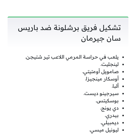
تشكيل فريق برشلونة ضد باريس
سان جيرمان
يلعب في حراسة المرمي اللاعب تير شتيجن.
لينجليت.
صامويل أومتيتي.
أوسكار مينجيزا.
ألبا.
سيرجينو ديست.
بوسكيتس.
دي يونج.
بيدري.
ديمبيلي.
ليونيل ميسي.