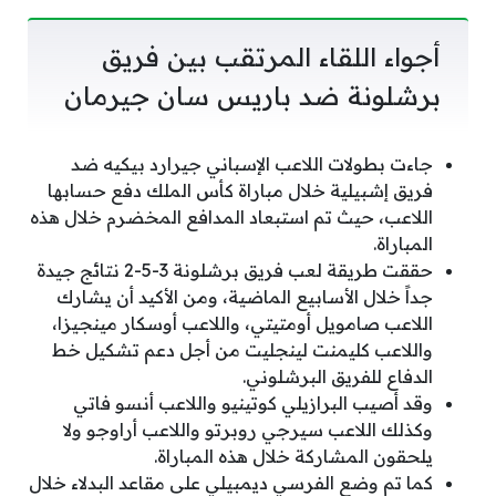
أجواء اللقاء المرتقب بين فريق
برشلونة ضد باريس سان جيرمان
جاءت بطولات اللاعب الإسباني جيرارد بيكيه ضد
فريق إشبيلية خلال مباراة كأس الملك دفع حسابها
اللاعب، حيث تم استبعاد المدافع المخضرم خلال هذه
المباراة.
حققت طريقة لعب فريق برشلونة 3-5-2 نتائج جيدة
جداً خلال الأسابيع الماضية، ومن الأكيد أن يشارك
اللاعب صامويل أومتيتي، واللاعب أوسكار مينجيزا،
واللاعب كليمنت لينجليت من أجل دعم تشكيل خط
الدفاع للفريق البرشلوني.
وقد أصيب البرازيلي كوتينيو واللاعب أنسو فاتي
وكذلك اللاعب سيرجي روبرتو واللاعب أراوجو ولا
يلحقون المشاركة خلال هذه المباراة.
كما تم وضع الفرسي ديمبيلي على مقاعد البدلاء خلال