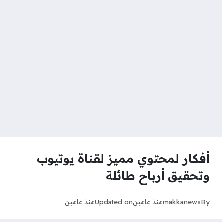
أفكار لمحتوي مميز لقناة يوتيوب
وتحقيق أرباح طائلة
By
makkanews
منذ عامين
Updated on
منذ عامين