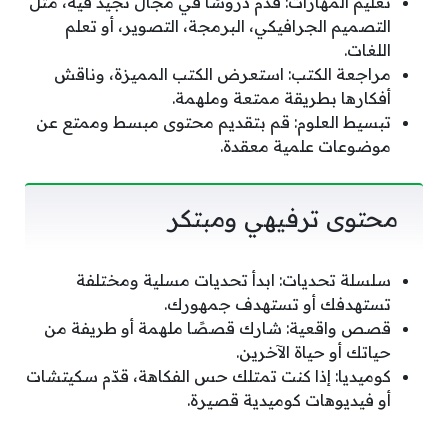
تعليم المهارات: قدم دروسًا في مجال تجيد فيه، مثل
التصميم الجرافيكي، البرمجة، التصوير، أو تعلم
اللغات.
مراجعة الكتب: استعرض الكتب المميزة، وناقش
أفكارها بطريقة ممتعة وملهمة.
تبسيط العلوم: قم بتقديم محتوى مبسط وممتع عن
موضوعات علمية معقدة.
محتوى ترفيهي ومبتكر
سلسلة تحديات: ابدأ تحديات مسلية ومختلفة
تستهدفك أو تستهدف جمهورك.
قصص واقعية: شارك قصصًا ملهمة أو طريفة من
حياتك أو حياة الآخرين.
كوميديا: إذا كنت تمتلك حس الفكاهة، قدّم سكيتشات
أو فيديوهات كوميدية قصيرة.