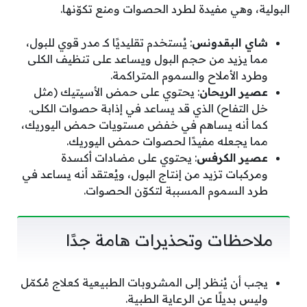
البولية، وهي مفيدة لطرد الحصوات ومنع تكوّنها.
شاي البقدونس
: يُستخدم تقليديًا كـ مدر قوي للبول،
مما يزيد من حجم البول ويساعد على تنظيف الكلى
وطرد الأملاح والسموم المتراكمة.
عصير الريحان
: يحتوي على حمض الأسيتيك (مثل
خل التفاح) الذي قد يساعد في إذابة حصوات الكلى.
كما أنه يساهم في خفض مستويات حمض اليوريك،
مما يجعله مفيدًا لحصوات حمض اليوريك.
عصير الكرفس
: يحتوي على مضادات أكسدة
ومركبات تزيد من إنتاج البول، ويُعتقد أنه يساعد في
طرد السموم المسببة لتكوّن الحصوات.
ملاحظات وتحذيرات هامة جدًا
يجب أن يُنظر إلى المشروبات الطبيعية كعلاج مُكمّل
وليس بديلًا عن الرعاية الطبية.