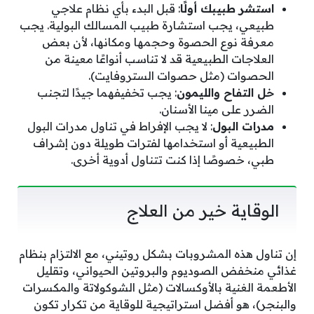
استشر طبيبك أولًا
: قبل البدء بأي نظام علاجي
طبيعي، يجب استشارة طبيب المسالك البولية. يجب
معرفة نوع الحصوة وحجمها ومكانها، لأن بعض
العلاجات الطبيعية قد لا تناسب أنواعًا معينة من
الحصوات (مثل حصوات الستروفايت).
خل التفاح والليمون
: يجب تخفيفهما جيدًا لتجنب
الضرر على مينا الأسنان.
مدرات البول
: لا يجب الإفراط في تناول مدرات البول
الطبيعية أو استخدامها لفترات طويلة دون إشراف
طبي، خصوصًا إذا كنت تتناول أدوية أخرى.
الوقاية خير من العلاج
إن تناول هذه المشروبات بشكل روتيني، مع الالتزام بنظام
غذائي منخفض الصوديوم والبروتين الحيواني، وتقليل
الأطعمة الغنية بالأوكسالات (مثل الشوكولاتة والمكسرات
والبنجر)، هو أفضل استراتيجية للوقاية من تكرار تكون