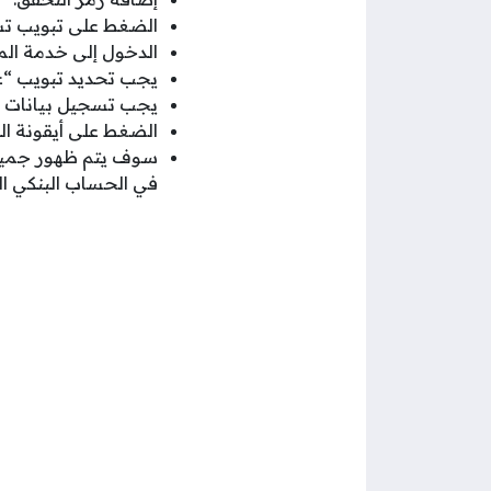
الضغط على تبويب تس
الدخول إلى خدمة المك
يجب تحديد تبويب “
يجب تسجيل بيانات ال
الضغط على أيقونة ال
سوف يتم ظهور جميع ا
في الحساب البنكي ا