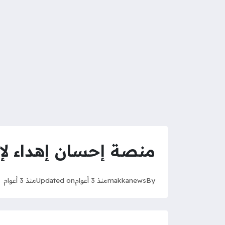
منصة إحسان إهداء لإر
By
makkanews
منذ 3 أعوام
Updated on
منذ 3 أعوام