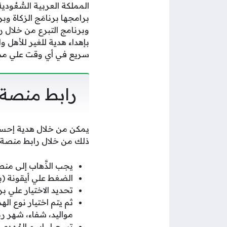
المملكة العربية السُّعُو
برامجها برنامَج الزكاة وب
وبرنامج التبرع من خلال 
بإهداء هدية للغير للأهل و
سريع في أي وقت علي مدار
رابط منصة 
يمكن من خلال هدية إحسان
ذلك من خلال رابط منصة إ
يجب الذَّهاب إلى منص
الضغط علي أيقونة (بر
تحديد الاختيار علي بر
ثم يتم اختيار نوع ال
مواليد، شفاء، شهر ر
تسجيل اسم المُهدى إل