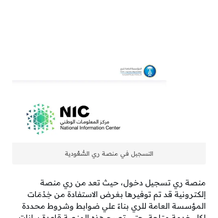
التسجيل في منصة ري السُّعُودية
منصة ري تسجيل دخول، حيث تعد من ري منصة
إلكترونية قد تم توفيرها بغرض الاستفادة من خِدْمَات
المؤسسة العامة للري بناءً علي ضوابط وشروط محددة
لكل خدمة متاحة، حتي تصبح هذه المنصة قاعدة بيانات