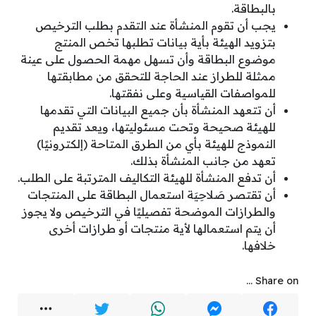
بالبطاقة.
يجب أن تقوم المنشأة عند التقدم بطلب الترخيص
بتزويد الهيئة بأية بيانات تطلبها تخص المنتج
موضوع البطاقة وأن تسهل مهمة الحصول على عينة
ممثلة للطراز عند الحاجة للتحقق من مطابقتها
للمواصفات القياسية وعلى نفقتها.
أن تتعهد المنشأة بأن جميع البيانات التي تقدمها
للهيئة صحيحة وتحت مسئوليتها، ويعد تقديم
النموذج للهيئة بأي من الطرق المتاحة (إلكترونيًا)
تعهد من جانب المنشأة بذلك.
أن تدفع المنشأة للهيئة التكاليف المترتبة على الطلب.
أن تقتصر صَلاحِيَة استعمال البطاقة على المنتجات
والطرازات الموضحة تفصيليًا في الترخيص ولا يجوز
أن يتم استعمالها لأية منتجات أو طرازات أخرى
خلافها.​
Share on ...