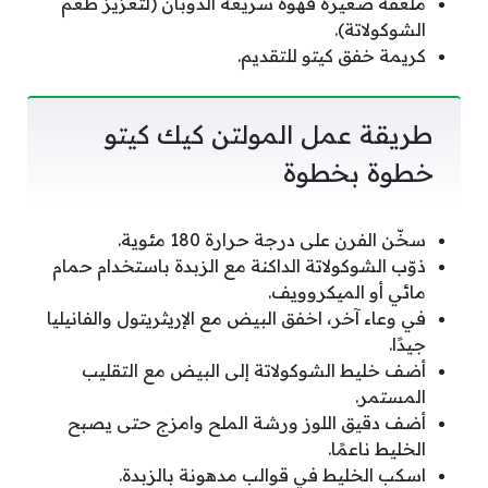
ملعقة صغيرة قهوة سريعة الذوبان (لتعزيز طعم
الشوكولاتة).
كريمة خفق كيتو للتقديم.
طريقة عمل المولتن كيك كيتو
خطوة بخطوة
سخّن الفرن على درجة حرارة 180 مئوية.
ذوّب الشوكولاتة الداكنة مع الزبدة باستخدام حمام
مائي أو الميكروويف.
في وعاء آخر، اخفق البيض مع الإريثريتول والفانيليا
جيدًا.
أضف خليط الشوكولاتة إلى البيض مع التقليب
المستمر.
أضف دقيق اللوز ورشة الملح وامزج حتى يصبح
الخليط ناعمًا.
اسكب الخليط في قوالب مدهونة بالزبدة.