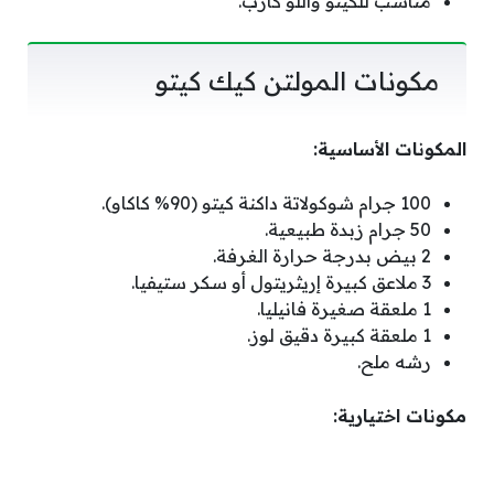
مناسب للكيتو واللو كارب.
مكونات المولتن كيك كيتو
المكونات الأساسية:
100 جرام شوكولاتة داكنة كيتو (90% كاكاو).
50 جرام زبدة طبيعية.
2 بيض بدرجة حرارة الغرفة.
3 ملاعق كبيرة إريثريتول أو سكر ستيفيا.
1 ملعقة صغيرة فانيليا.
1 ملعقة كبيرة دقيق لوز.
رشه ملح.
مكونات اختيارية: